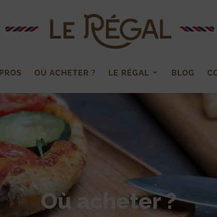
 PROS
OÙ ACHETER ?
LE RÉGAL
BLOG
C
Où acheter ?