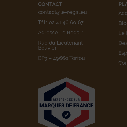
CONTACT
PL
contact@le-regal.eu
Acc
Tél : 02 41 46 60 67
Blo
Adresse Le Régal :
Le 
Rue du Lieutenant
Des
Bouvier
Esp
BP3 – 49660 Torfou
Con