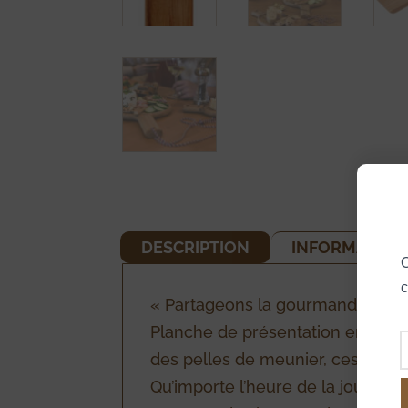
DESCRIPTION
INFORMATION
O
c
« Partageons la gourmandise… »
Planche de présentation en chêne
des pelles de meunier, ces écrins
Qu’importe l’heure de la journée,