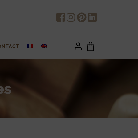
ONTACT
es