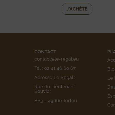
J'ACHÈTE
CONTACT
PL
contact@le-regal.eu
Acc
Tél : 02 41 46 60 67
Blo
Adresse Le Régal :
Le 
Rue du Lieutenant
Des
Bouvier
Esp
BP3 – 49660 Torfou
Con