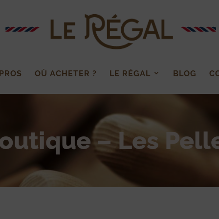
 PROS
OÙ ACHETER ?
LE RÉGAL
BLOG
C
outique – Les Pell