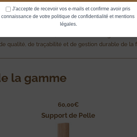
s.
J'accepte de recevoir vos e-mails et confirme avoir pris 
connaissance de votre politique de confidentialité et mentions 
légales.
rche de développement durable, valorisant l’ensembl
ment en circuit court, tous les bois Le Régal sont sé
de qualité, de traçabilité et de gestion durable de la 
 de la gamme
60,00
€
Support de Pelle