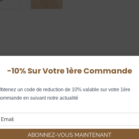
-10% Sur Votre 1ère Commande
S COMPLÉMENTAIRES
AVIS (0)
ENTRETIE
btenez un code de reduction de 10% valable sur votre 1ère 
ommande en suivant notre actualité
 français. Elle a été conçue pour mettre en valeur le
 ont une mission : sublimer toutes vos créations !
 la Pelle Midi est l’ustensile parfait pour faire de 