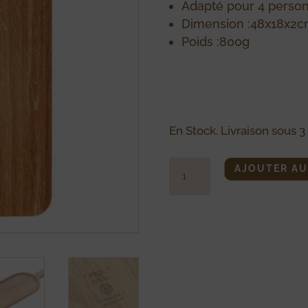
Adapté pour 4 perso
Dimension :48x18x2
Poids :800g
En Stock. Livraison sous 3 
quantité
AJOUTER AU
de
Pelle
Midi