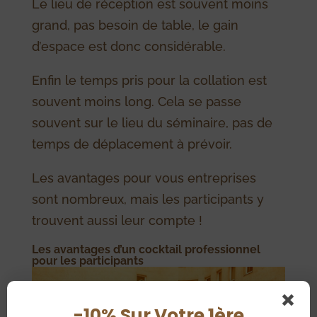
Le lieu de réception est souvent moins
grand, pas besoin de table, le gain
d’espace est donc considérable.
Enfin le temps pris pour la collation est
souvent moins long. Cela se passe
souvent sur le lieu du séminaire, pas de
temps de déplacement à prévoir.
Les avantages pour vous entreprises
sont nombreux, mais les participants y
trouvent aussi leur compte !
Les avantages d’un cocktail professionnel
pour les participants
-10% Sur Votre 1ère