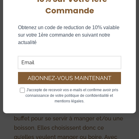
Commande
Obtenez un code de reduction de 10% valable 
sur votre 1ère commande en suivant notre 
actualité
Moins conventionnel et plus convivial, un
cocktail pro permet de mettre les
participants plus à leur aise. Ils sont
debout et peuvent se déplacer, discuter
J'accepte de recevoir vos e-mails et confirme avoir pris 
connaissance de votre politique de confidentialité et 
avec les personnes de leur choix.
mentions légales.
Les personnes se déplacent vers le
buffet pour se servir à manger et/ou une
boisson. Elles choisissent donc ce
qu’elles veulent manger ou boire. Avec